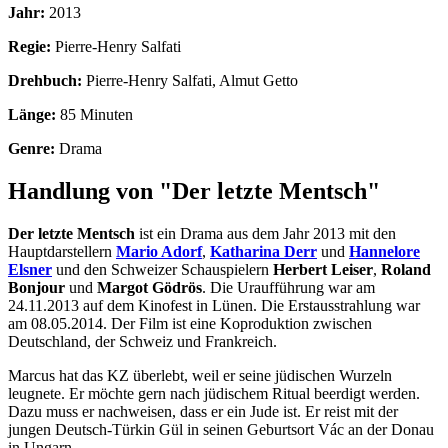
Jahr:
2013
Regie:
Pierre-Henry Salfati
Drehbuch:
Pierre-Henry Salfati, Almut Getto
Länge:
85 Minuten
Genre:
Drama
Handlung von "Der letzte Mentsch"
Der letzte Mentsch
ist ein Drama aus dem Jahr 2013 mit den
Hauptdarstellern
Mario Adorf
,
Katharina Derr
und
Hannelore
Elsner
und den Schweizer Schauspielern
Herbert Leiser
,
Roland
Bonjour
und
Margot Gödrös
. Die Uraufführung war am
24.11.2013 auf dem Kinofest in Lünen. Die Erstausstrahlung war
am 08.05.2014. Der Film ist eine Koproduktion zwischen
Deutschland, der Schweiz und Frankreich.
Marcus hat das KZ überlebt, weil er seine jüdischen Wurzeln
leugnete. Er möchte gern nach jüdischem Ritual beerdigt werden.
Dazu muss er nachweisen, dass er ein Jude ist. Er reist mit der
jungen Deutsch-Türkin Gül in seinen Geburtsort Vác an der Donau
in Ungarn.