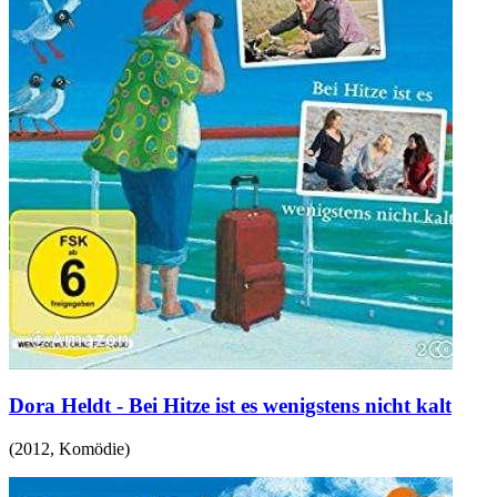
Dora Heldt - Bei Hitze ist es wenigstens nicht kalt
(
2012
,
Komödie
)