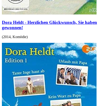
Dora Heldt - Herzlichen Glückwunsch, Sie haben
gewonnen!
(
2014
,
Komödie
)