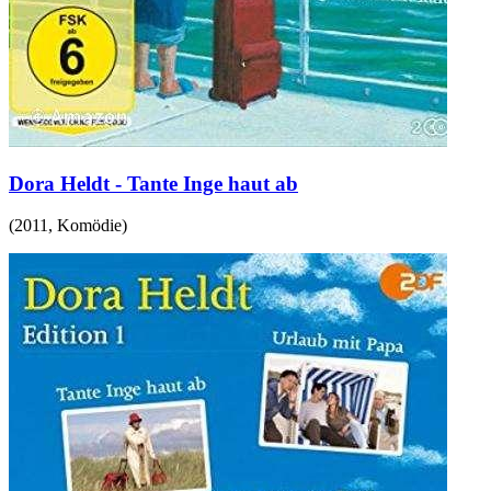
Dora Heldt - Tante Inge haut ab
(
2011
,
Komödie
)