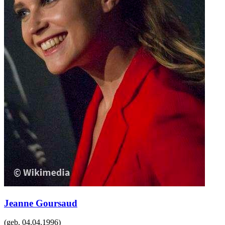
Jeanne Goursaud
(geb.
04.04.1996
)