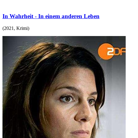
In Wahrheit - In einem anderen Leben
(
2021
,
Krimi
)