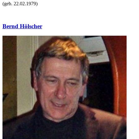
(geb.
22.02.1979
)
Bernd Hölscher