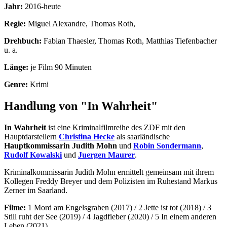
Jahr:
2016-heute
Regie:
Miguel Alexandre, Thomas Roth,
Drehbuch:
Fabian Thaesler, Thomas Roth, Matthias Tiefenbacher
u. a.
Länge:
je Film 90 Minuten
Genre:
Krimi
Handlung von "In Wahrheit"
In Wahrheit
ist eine Kriminalfilmreihe des ZDF mit den
Hauptdarstellern
Christina Hecke
als saarländische
Hauptkommissarin Judith Mohn
und
Robin Sondermann
,
Rudolf Kowalski
und
Juergen Maurer
.
Kriminalkommissarin Judith Mohn ermittelt gemeinsam mit ihrem
Kollegen Freddy Breyer und dem Polizisten im Ruhestand Markus
Zerner im Saarland.
Filme:
1 Mord am Engelsgraben (2017) / 2 Jette ist tot (2018) / 3
Still ruht der See (2019) / 4 Jagdfieber (2020) / 5 In einem anderen
Leben (2021)