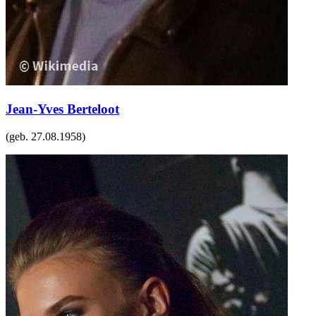
Jean-Yves Berteloot
(geb.
27.08.1958
)