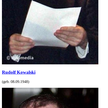
Rudolf Kowalski
(geb.
08.09.1948
)