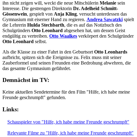
ihn nicht zeigen will, weckt die neue Mitschülerin
Melanie
sein
Interesse. Die gestrengen Direktorin
Dr. Adelheid Schmitt-
Gössenwein
, gespielt von
Anja Kling
, versucht unterdessen das
Gymnasium mit eiserner Hand zu regieren.
Andrea Sawatzki
spielt
die Lehrerin
Hulda Stechbarth
, die es auf das Notizbuch des
Schulgründers
Otto Leonhard
abgesehen hat, um dessen Geist
endgültig zu vertreiben.
Otto Waalkes
verkörpert den Schulgründer
Otto Leonhard
selbst.
Als die Klasse zu einer Fahrt in den Geburtsort
Otto Leonhards
aufbricht, spitzen sich die Ereignisse zu. Felix muss mit seiner
Zauberformel und seinen Freunden eine Bedrohung abwehren, die
das gesamte Gymnasium gefährdet.
Demnächst im TV:
Keine aktuellen Sendetermine für den Film "Hilfe, ich habe meine
Freunde geschrumpft" gefunden.
Links:
Schauspieler von "Hilfe, ich habe meine Freunde geschrumpft"
Relevante Filme zu "Hilfe, ich habe meine Freunde geschrumpft"