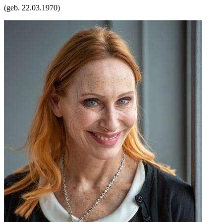
(geb.
22.03.1970
)