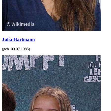
Julia Hartmann
(geb.
09.07.1985
)