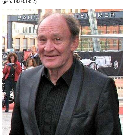
(geb.
18.03.1952
)