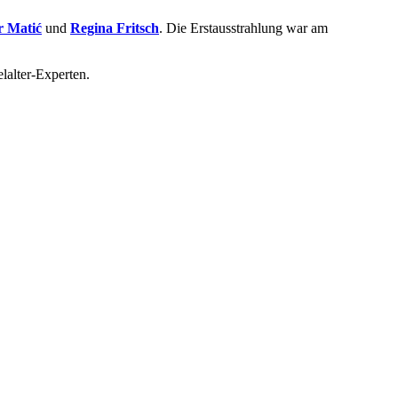
r Matić
und
Regina Fritsch
. Die Erstausstrahlung war am
lalter-Experten.