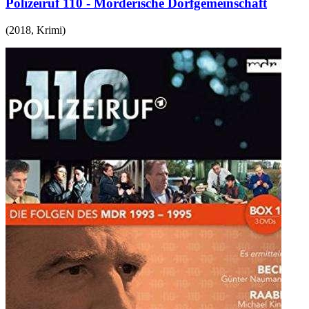
Polizeiruf 110 - Mörderische Dorfgemeinschaft
(
2018
,
Krimi
)