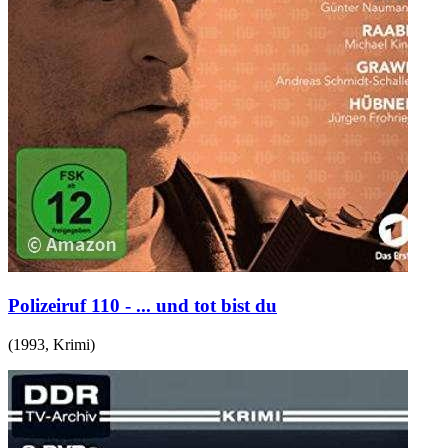
Polizeiruf 110 - ... und tot bist du
(
1993
,
Krimi
)