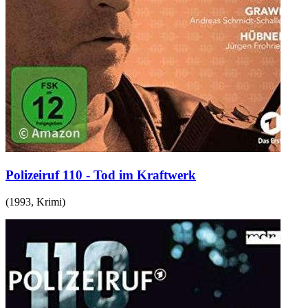
Polizeiruf 110 - Tod im Kraftwerk
(
1993
,
Krimi
)