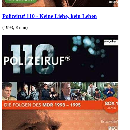
Polizeiruf 110 - Keine Liebe, kein Leben
(
1993
,
Krimi
)