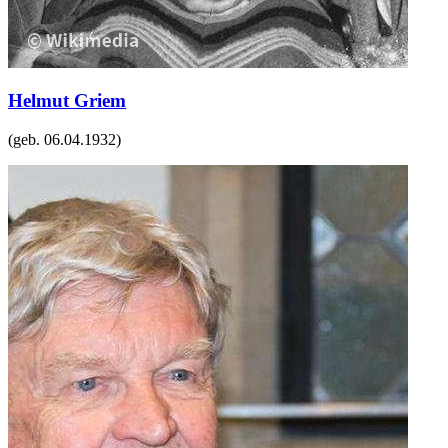
Helmut Griem
(geb.
06.04.1932
)