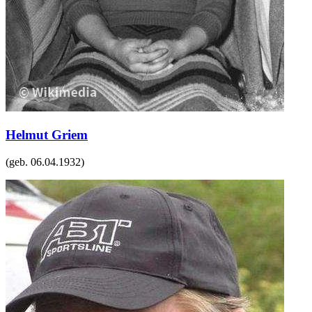
Helmut Griem
(geb.
06.04.1932
)