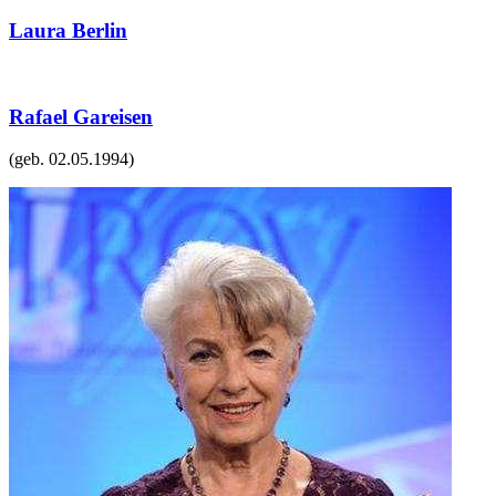
Laura Berlin
Rafael Gareisen
(geb.
02.05.1994
)