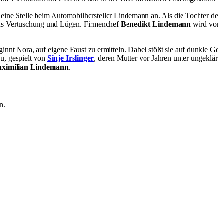
itt eine Stelle beim Automobilhersteller Lindemann an. Als die Tochter
t aus Vertuschung und Lügen. Firmenchef
Benedikt Lindemann
wird v
ginnt Nora, auf eigene Faust zu ermitteln. Dabei stößt sie auf dunkle 
u, gespielt von
Sinje Irslinger
, deren Mutter vor Jahren unter ungekl
ximilian Lindemann
.
n.