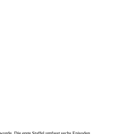
urde. Die erste Staffel umfasst sechs Episoden.