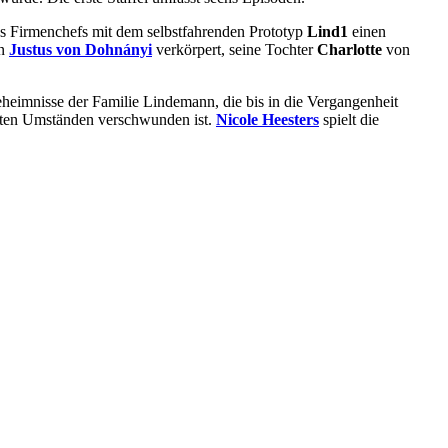
 des Firmenchefs mit dem selbstfahrenden Prototyp
Lind1
einen
on
Justus von Dohnányi
verkörpert, seine Tochter
Charlotte
von
Geheimnisse der Familie Lindemann, die bis in die Vergangenheit
ärten Umständen verschwunden ist.
Nicole Heesters
spielt die