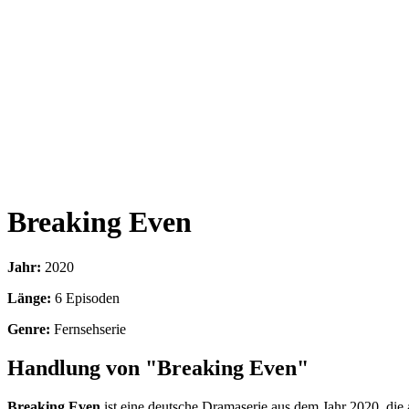
Breaking Even
Jahr:
2020
Länge:
6 Episoden
Genre:
Fernsehserie
Handlung von "Breaking Even"
Breaking Even
ist eine deutsche Dramaserie aus dem Jahr 2020, die