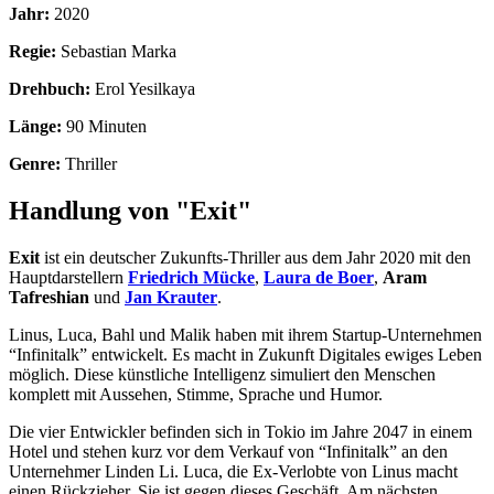
Jahr:
2020
Regie:
Sebastian Marka
Drehbuch:
Erol Yesilkaya
Länge:
90 Minuten
Genre:
Thriller
Handlung von "Exit"
Exit
ist ein deutscher Zukunfts-Thriller aus dem Jahr 2020 mit den
Hauptdarstellern
Friedrich Mücke
,
Laura de Boer
,
Aram
Tafreshian
und
Jan Krauter
.
Linus, Luca, Bahl und Malik haben mit ihrem Startup-Unternehmen
“Infinitalk” entwickelt. Es macht in Zukunft Digitales ewiges Leben
möglich. Diese künstliche Intelligenz simuliert den Menschen
komplett mit Aussehen, Stimme, Sprache und Humor.
Die vier Entwickler befinden sich in Tokio im Jahre 2047 in einem
Hotel und stehen kurz vor dem Verkauf von “Infinitalk” an den
Unternehmer Linden Li. Luca, die Ex-Verlobte von Linus macht
einen Rückzieher. Sie ist gegen dieses Geschäft. Am nächsten