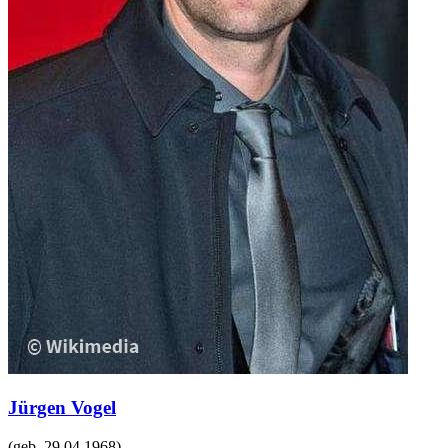
Jürgen Vogel
(geb.
29.04.1968
)