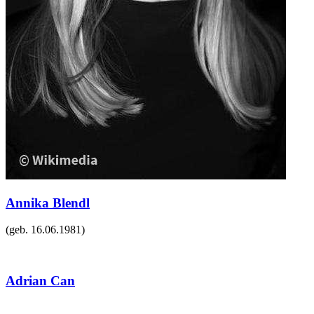
Annika Blendl
(geb.
16.06.1981
)
Adrian Can