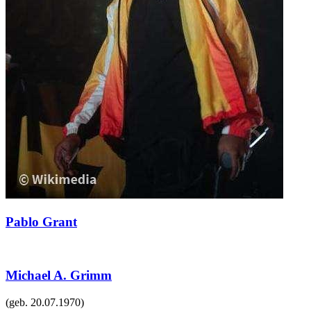
Pablo Grant
Michael A. Grimm
(geb.
20.07.1970
)