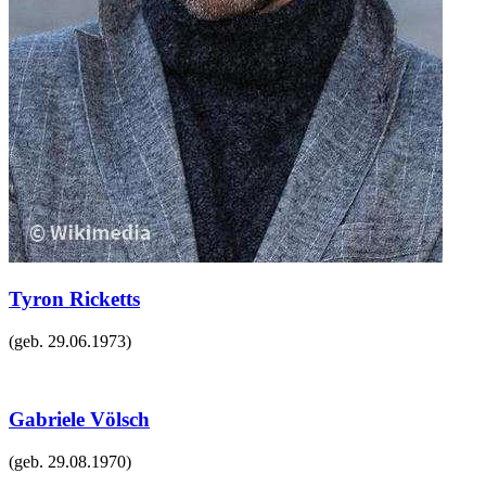
Tyron Ricketts
(geb.
29.06.1973
)
Gabriele Völsch
(geb.
29.08.1970
)