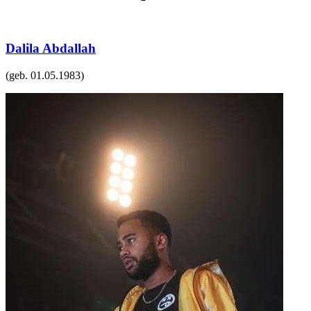
Dalila Abdallah
(geb.
01.05.1983
)