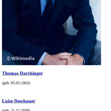
Thomas Darchinger
(geb.
05.05.1963
)
Luise Deschauer
(geb.
21.12.1938
)