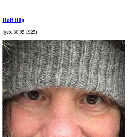
Rolf Illig
(geb.
30.05.1925
)