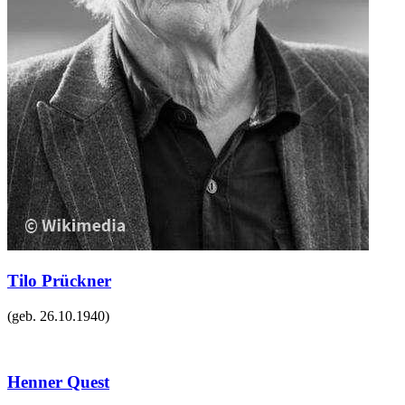
Tilo Prückner
(geb.
26.10.1940
)
Henner Quest