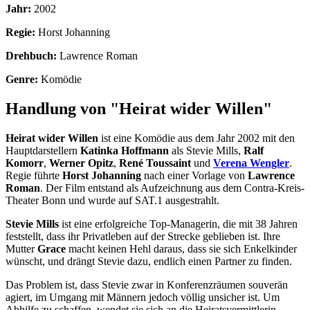
Jahr:
2002
Regie:
Horst Johanning
Drehbuch:
Lawrence Roman
Genre:
Komödie
Handlung von "Heirat wider Willen"
Heirat wider Willen
ist eine Komödie aus dem Jahr 2002 mit den
Hauptdarstellern
Katinka Hoffmann
als Stevie Mills,
Ralf
Komorr
,
Werner Opitz
,
René Toussaint
und
Verena Wengler
.
Regie führte
Horst Johanning
nach einer Vorlage von
Lawrence
Roman
. Der Film entstand als Aufzeichnung aus dem Contra-Kreis-
Theater Bonn und wurde auf SAT.1 ausgestrahlt.
Stevie Mills
ist eine erfolgreiche Top-Managerin, die mit 38 Jahren
feststellt, dass ihr Privatleben auf der Strecke geblieben ist. Ihre
Mutter
Grace
macht keinen Hehl daraus, dass sie sich Enkelkinder
wünscht, und drängt Stevie dazu, endlich einen Partner zu finden.
Das Problem ist, dass Stevie zwar in Konferenzräumen souverän
agiert, im Umgang mit Männern jedoch völlig unsicher ist. Um
Abhilfe zu schaffen, wendet sie sich an die Heiratsvermittlerin