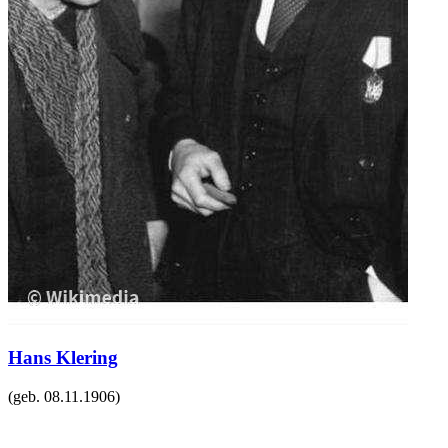
Hans Klering
(geb.
08.11.1906
)