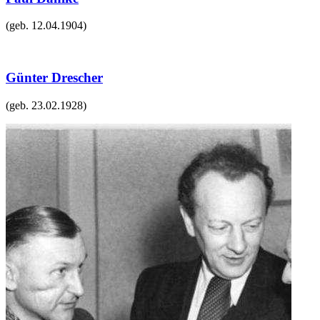
(geb.
12.04.1904
)
Günter Drescher
(geb.
23.02.1928
)