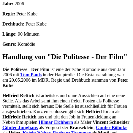
Jahr:
2006
Regie:
Peter Kube
Drehbuch:
Peter Kube
Länge:
90 Minuten
Genre:
Komödie
Handlung von "Die Politesse - Der Film"
Die Politesse - Der Film
ist eine deutsche Komödie aus dem Jahr
2006 mit
Tom Pauls
in der Hauptrolle. Die Erstausstrahlung war
am 20.05.2006 im MDR. Regie und Drehbuch stammen von
Peter
Kube
.
Helfried Rettich
ist arbeitslos und ohne Aussichten auf eine neue
Stelle. Als das Arbeitsamt ihm einen freien Posten als Politesse
vermittelt, stellt sich heraus: Die Stelle ist ausschließlich für Frauen
ausgeschrieben. Kurz entschlossen gibt sich
Helfried
fortan als
Helfriede Rettich
aus und tritt den Job in Frauenkleidung an.
Neben ihm spielen
Hilmar Eichhorn
als Maler
Vincent Schneider
,
Günter Junghans
als Vorgesetzter
Brauseklein
,
Gunter Böhnke
als
Heinz
,
Katrin Weber
,
Barbara Trommer
als
Mutti
und