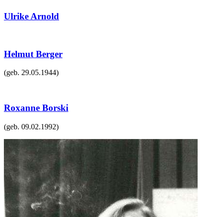
Ulrike Arnold
Helmut Berger
(geb.
29.05.1944
)
Roxanne Borski
(geb.
09.02.1992
)