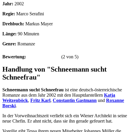
Jahr:
2002
Regie:
Marco Serafini
Drehbuch:
Markus Mayer
Länge:
90 Minuten
Genre:
Romanze
Bewertung:
(
2
von
5
)
Handlung von "Schneemann sucht
Schneefrau"
Schneemann sucht Schneefrau
ist eine deutsch-österreichische
Romanze aus dem Jahr 2002 mit den Hauptdarstellern
Katja
Weitzenböck
,
Fritz Karl
,
Constantin Gastmann
und
Roxanne
Borski
.
In der Vorweihnachtszeit verliebt sich ein Wiener Architekt in seine
neue Chefin. Er ahnt nicht, dass sie ihn gerade gefeuert hat.
Voreilig gibt Tessa ihrem neuen Mitarbeiter Johannes Müller die