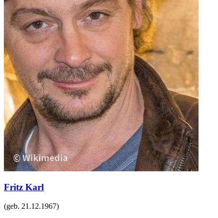
Fritz Karl
(geb.
21.12.1967
)