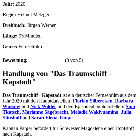
Jahr:
2020
Regie:
Helmut Metzger
Drehbuch:
Jürgen Werner
Länge:
95 Minuten
Genre:
Fernsehfilm
Bewertung:
(
3
von
5
)
Handlung von "Das Traumschiff -
Kapstadt"
Das Traumschiff - Kapstadt
ist ein deutscher Fernsehfilm aus dem
Jahr 2020 mit den Hauptdarstellern
Florian Silbereisen
,
Barbara
Wussow
und
Nick Wilder
und den Episodenhauptdarstellern
Sina
Tkotsch
,
Marianne Sägebrecht
,
Melodie Wakivuamina
,
Julia
Stinshoff
und
Sarah Elena Timpe
.
Kapitän Parger befördert für Schwester Magdalena einen Impfstoff
nach Kapstadt.