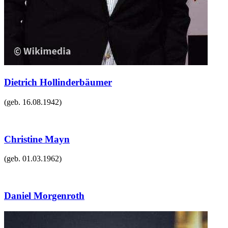
Dietrich Hollinderbäumer
(geb.
16.08.1942
)
Christine Mayn
(geb.
01.03.1962
)
Daniel Morgenroth