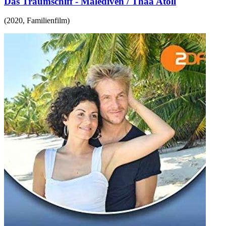
Das Traumschiff - Malediven / Thaa Atoll
(
2020
,
Familienfilm
)