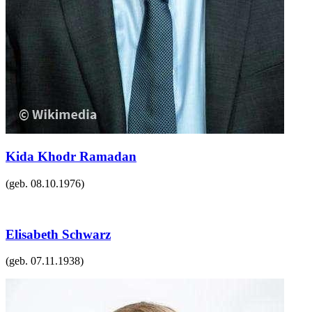
Kida Khodr Ramadan
(geb.
08.10.1976
)
Elisabeth Schwarz
(geb.
07.11.1938
)