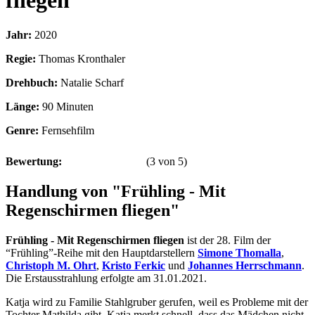
fliegen
Jahr:
2020
Regie:
Thomas Kronthaler
Drehbuch:
Natalie Scharf
Länge:
90 Minuten
Genre:
Fernsehfilm
Bewertung:
(
3
von
5
)
Handlung von "Frühling - Mit
Regenschirmen fliegen"
Frühling - Mit Regenschirmen fliegen
ist der 28. Film der
“Frühling”-Reihe mit den Hauptdarstellern
Simone Thomalla
,
Christoph M. Ohrt
,
Kristo Ferkic
und
Johannes Herrschmann
.
Die Erstausstrahlung erfolgte am 31.01.2021.
Katja wird zu Familie Stahlgruber gerufen, weil es Probleme mit der
Tochter Mathilda gibt. Katja merkt schnell, dass das Mädchen nicht