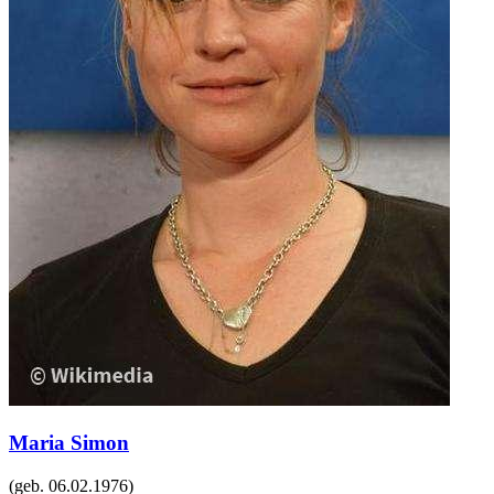
Maria Simon
(geb.
06.02.1976
)