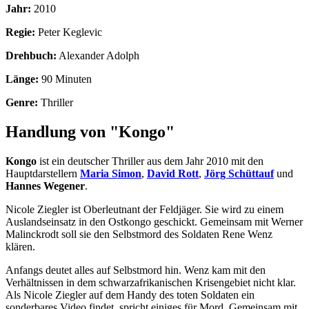
Jahr:
2010
Regie:
Peter Keglevic
Drehbuch:
Alexander Adolph
Länge:
90 Minuten
Genre:
Thriller
Handlung von "Kongo"
Kongo
ist ein deutscher Thriller aus dem Jahr 2010 mit den
Hauptdarstellern
Maria Simon
,
David Rott
,
Jörg Schüttauf
und
Hannes Wegener
.
Nicole Ziegler ist Oberleutnant der Feldjäger. Sie wird zu einem
Auslandseinsatz in den Ostkongo geschickt. Gemeinsam mit Werner
Malinckrodt soll sie den Selbstmord des Soldaten Rene Wenz
klären.
Anfangs deutet alles auf Selbstmord hin. Wenz kam mit den
Verhältnissen in dem schwarzafrikanischen Krisengebiet nicht klar.
Als Nicole Ziegler auf dem Handy des toten Soldaten ein
sonderbares Video findet, spricht einiges für Mord. Gemeinsam mit