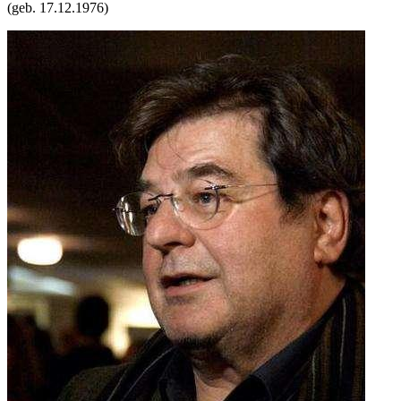
(geb.
17.12.1976
)