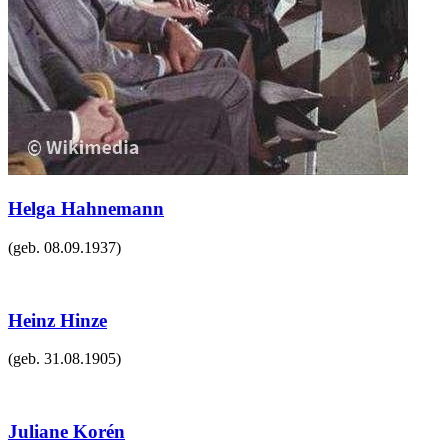
Helga Hahnemann
(geb.
08.09.1937
)
Heinz Hinze
(geb.
31.08.1905
)
Juliane Korén