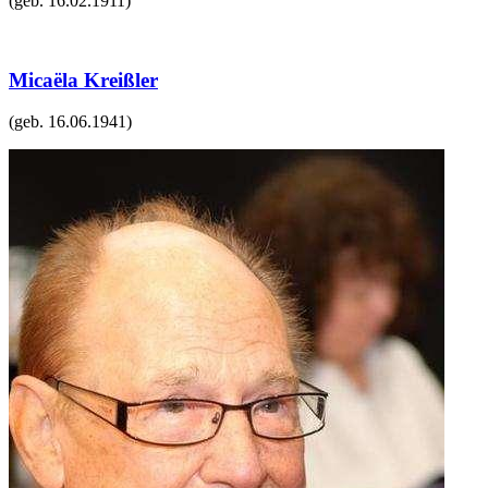
(geb.
16.02.1911
)
Micaëla Kreißler
(geb.
16.06.1941
)