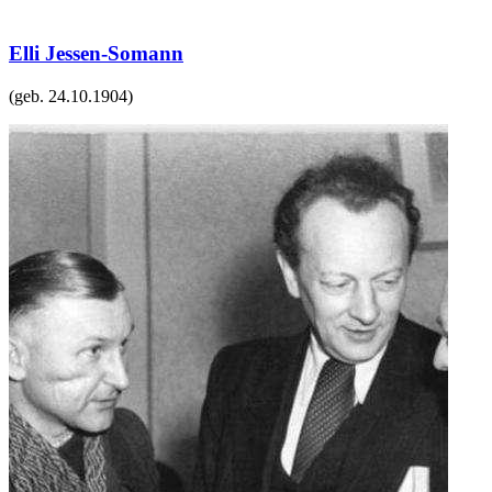
Elli Jessen-Somann
(geb.
24.10.1904
)