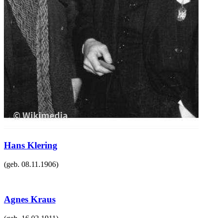
Hans Klering
(geb.
08.11.1906
)
Agnes Kraus