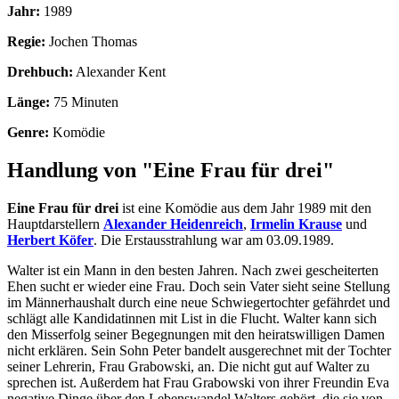
Jahr:
1989
Regie:
Jochen Thomas
Drehbuch:
Alexander Kent
Länge:
75 Minuten
Genre:
Komödie
Handlung von "Eine Frau für drei"
Eine Frau für drei
ist eine Komödie aus dem Jahr 1989 mit den
Hauptdarstellern
Alexander Heidenreich
,
Irmelin Krause
und
Herbert Köfer
. Die Erstausstrahlung war am 03.09.1989.
Walter ist ein Mann in den besten Jahren. Nach zwei gescheiterten
Ehen sucht er wieder eine Frau. Doch sein Vater sieht seine Stellung
im Männerhaushalt durch eine neue Schwiegertochter gefährdet und
schlägt alle Kandidatinnen mit List in die Flucht. Walter kann sich
den Misserfolg seiner Begegnungen mit den heiratswilligen Damen
nicht erklären. Sein Sohn Peter bandelt ausgerechnet mit der Tochter
seiner Lehrerin, Frau Grabowski, an. Die nicht gut auf Walter zu
sprechen ist. Außerdem hat Frau Grabowski von ihrer Freundin Eva
negative Dinge über den Lebenswandel Walters gehört, die sie von