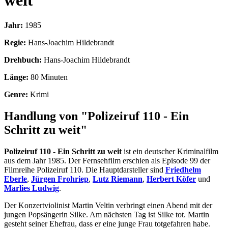
weit
Jahr:
1985
Regie:
Hans-Joachim Hildebrandt
Drehbuch:
Hans-Joachim Hildebrandt
Länge:
80 Minuten
Genre:
Krimi
Handlung von "Polizeiruf 110 - Ein
Schritt zu weit"
Polizeiruf 110 - Ein Schritt zu weit
ist ein deutscher Kriminalfilm
aus dem Jahr 1985. Der Fernsehfilm erschien als Episode 99 der
Filmreihe Polizeiruf 110. Die Hauptdarsteller sind
Friedhelm
Eberle
,
Jürgen Frohriep
,
Lutz Riemann
,
Herbert Köfer
und
Marlies Ludwig
.
Der Konzertviolinist Martin Veltin verbringt einen Abend mit der
jungen Popsängerin Silke. Am nächsten Tag ist Silke tot. Martin
gesteht seiner Ehefrau, dass er eine junge Frau totgefahren habe.