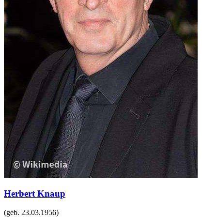
Herbert Knaup
(geb.
23.03.1956
)