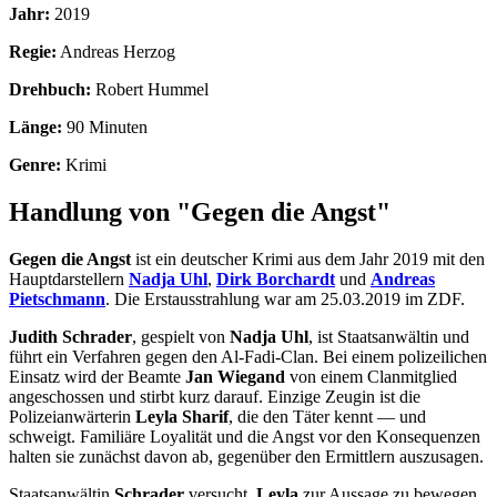
Jahr:
2019
Regie:
Andreas Herzog
Drehbuch:
Robert Hummel
Länge:
90 Minuten
Genre:
Krimi
Handlung von "Gegen die Angst"
Gegen die Angst
ist ein deutscher Krimi aus dem Jahr 2019 mit den
Hauptdarstellern
Nadja Uhl
,
Dirk Borchardt
und
Andreas
Pietschmann
. Die Erstausstrahlung war am 25.03.2019 im ZDF.
Judith Schrader
, gespielt von
Nadja Uhl
, ist Staatsanwältin und
führt ein Verfahren gegen den Al-Fadi-Clan. Bei einem polizeilichen
Einsatz wird der Beamte
Jan Wiegand
von einem Clanmitglied
angeschossen und stirbt kurz darauf. Einzige Zeugin ist die
Polizeianwärterin
Leyla Sharif
, die den Täter kennt — und
schweigt. Familiäre Loyalität und die Angst vor den Konsequenzen
halten sie zunächst davon ab, gegenüber den Ermittlern auszusagen.
Staatsanwältin
Schrader
versucht,
Leyla
zur Aussage zu bewegen.