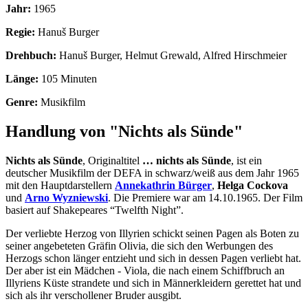
Jahr:
1965
Regie:
Hanuš Burger
Drehbuch:
Hanuš Burger, Helmut Grewald, Alfred Hirschmeier
Länge:
105 Minuten
Genre:
Musikfilm
Handlung von "Nichts als Sünde"
Nichts als Sünde
, Originaltitel
… nichts als Sünde
, ist ein
deutscher Musikfilm der DEFA in schwarz/weiß aus dem Jahr 1965
mit den Hauptdarstellern
Annekathrin Bürger
,
Helga Cockova
und
Arno Wyzniewski
. Die Premiere war am 14.10.1965. Der Film
basiert auf Shakepeares “Twelfth Night”.
Der verliebte Herzog von Illyrien schickt seinen Pagen als Boten zu
seiner angebeteten Gräfin Olivia, die sich den Werbungen des
Herzogs schon länger entzieht und sich in dessen Pagen verliebt hat.
Der aber ist ein Mädchen - Viola, die nach einem Schiffbruch an
Illyriens Küste strandete und sich in Männerkleidern gerettet hat und
sich als ihr verschollener Bruder ausgibt.