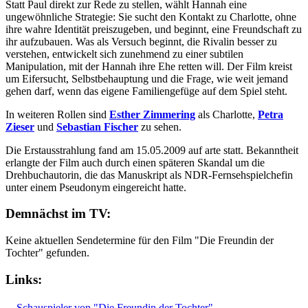
Statt Paul direkt zur Rede zu stellen, wählt Hannah eine
ungewöhnliche Strategie: Sie sucht den Kontakt zu Charlotte, ohne
ihre wahre Identität preiszugeben, und beginnt, eine Freundschaft zu
ihr aufzubauen. Was als Versuch beginnt, die Rivalin besser zu
verstehen, entwickelt sich zunehmend zu einer subtilen
Manipulation, mit der Hannah ihre Ehe retten will. Der Film kreist
um Eifersucht, Selbstbehauptung und die Frage, wie weit jemand
gehen darf, wenn das eigene Familiengefüge auf dem Spiel steht.
In weiteren Rollen sind
Esther Zimmering
als Charlotte,
Petra
Zieser
und
Sebastian Fischer
zu sehen.
Die Erstausstrahlung fand am 15.05.2009 auf arte statt. Bekanntheit
erlangte der Film auch durch einen späteren Skandal um die
Drehbuchautorin, die das Manuskript als NDR-Fernsehspielchefin
unter einem Pseudonym eingereicht hatte.
Demnächst im TV:
Keine aktuellen Sendetermine für den Film "Die Freundin der
Tochter" gefunden.
Links:
Schauspieler von "Die Freundin der Tochter"