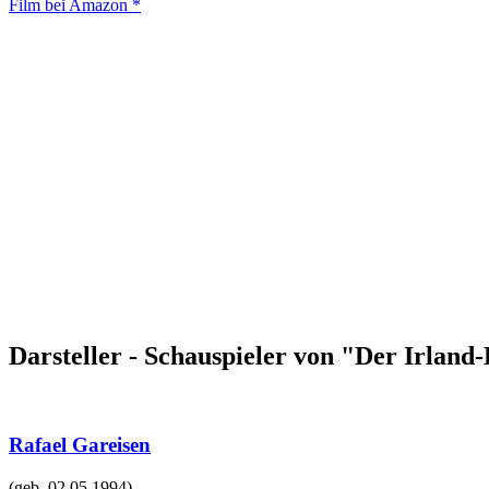
Film bei Amazon *
Darsteller - Schauspieler von "Der Irland
Rafael Gareisen
(geb.
02.05.1994
)