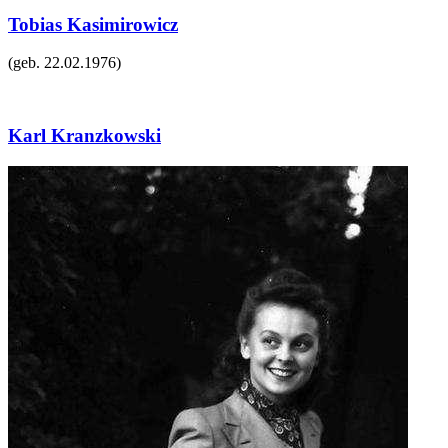
Tobias Kasimirowicz
(geb.
22.02.1976
)
Karl Kranzkowski