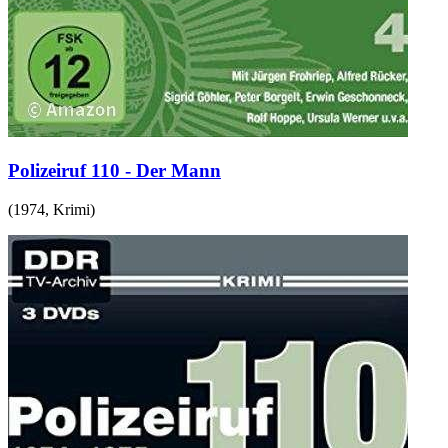
Polizeiruf 110 - Der Mann
(
1974
,
Krimi
)