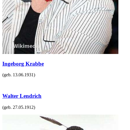
Ingeborg Krabbe
(geb.
13.06.1931
)
Walter Lendrich
(geb.
27.05.1912
)