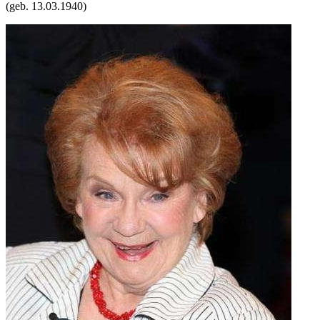
(geb.
13.03.1940
)