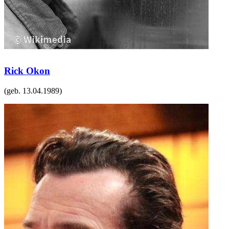
Rick Okon
(geb.
13.04.1989
)