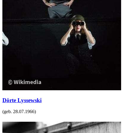
Dörte Lyssewski
(geb.
28.07.1966
)