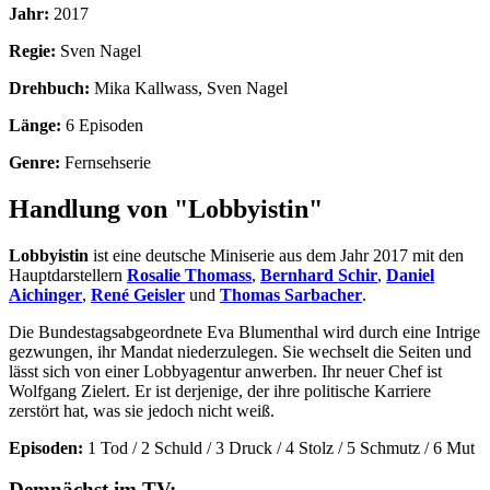
Jahr:
2017
Regie:
Sven Nagel
Drehbuch:
Mika Kallwass, Sven Nagel
Länge:
6 Episoden
Genre:
Fernsehserie
Handlung von "Lobbyistin"
Lobbyistin
ist eine deutsche Miniserie aus dem Jahr 2017 mit den
Hauptdarstellern
Rosalie Thomass
,
Bernhard Schir
,
Daniel
Aichinger
,
René Geisler
und
Thomas Sarbacher
.
Die Bundestagsabgeordnete Eva Blumenthal wird durch eine Intrige
gezwungen, ihr Mandat niederzulegen. Sie wechselt die Seiten und
lässt sich von einer Lobbyagentur anwerben. Ihr neuer Chef ist
Wolfgang Zielert. Er ist derjenige, der ihre politische Karriere
zerstört hat, was sie jedoch nicht weiß.
Episoden:
1 Tod / 2 Schuld / 3 Druck / 4 Stolz / 5 Schmutz / 6 Mut
Demnächst im TV: