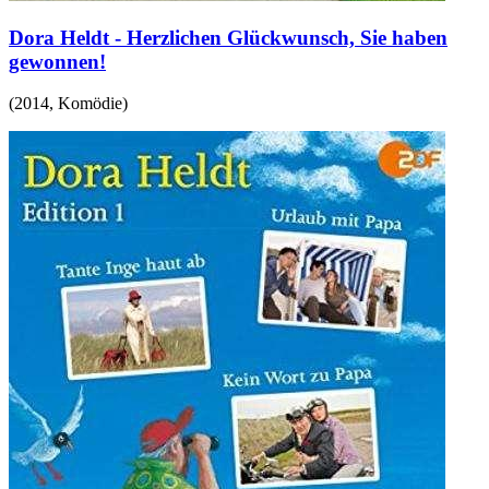
Dora Heldt - Herzlichen Glückwunsch, Sie haben
gewonnen!
(
2014
,
Komödie
)