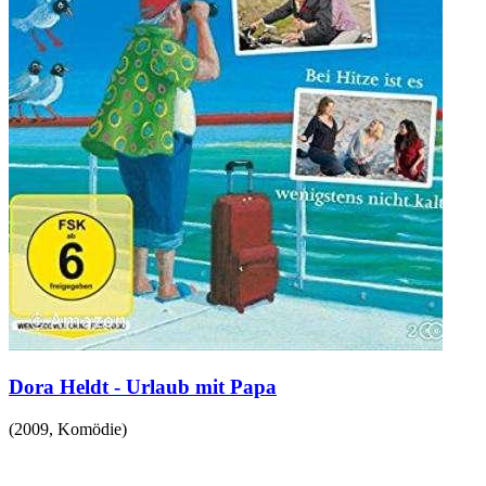
Dora Heldt - Urlaub mit Papa
(
2009
,
Komödie
)