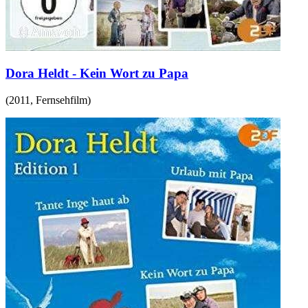
Dora Heldt - Kein Wort zu Papa
(
2011
,
Fernsehfilm
)