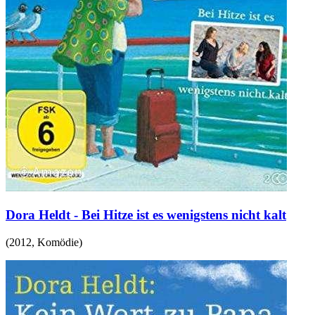
Dora Heldt - Bei Hitze ist es wenigstens nicht kalt
(
2012
,
Komödie
)