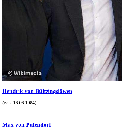
Hendrik von Bültzingslöwen
(geb.
16.06.1984
)
Max von Pufendorf