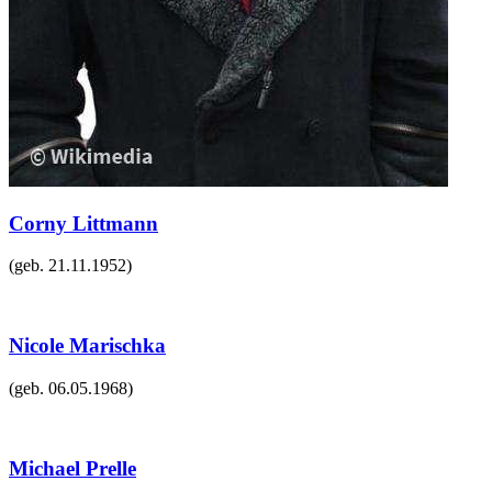
Corny Littmann
(geb.
21.11.1952
)
Nicole Marischka
(geb.
06.05.1968
)
Michael Prelle