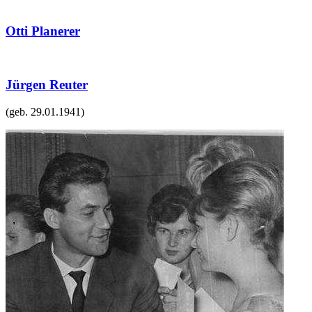
Otti Planerer
Jürgen Reuter
(geb.
29.01.1941
)