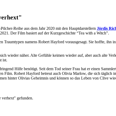
verhext"
-Pilcher-Reihe aus dem Jahr 2020 mit den Hauptdarstellern
Jördis Ric
.2021. Der Film basiert auf der Kurzgeschichte “Tea with a Witch”.
nen Traumtypen namens Robert Hayford vorausgesagt. Sie hoffte, ihn in d
sich wieder näher. Alte Gefühle keimen wieder auf, aber auch alte Verle
 ist.
 dringend Hilfe benötigt. Seit dem Tod seiner Frau hat er einen Sammle
n Film. Robert Hayford betreut auch Olivia Marlow, die sich täglich i
men hinter Olivias Geheimnis und können so das Leben von Clive wie
e verhext" gefunden.