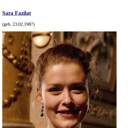
Sara Fazilat
(geb.
23.02.1987
)