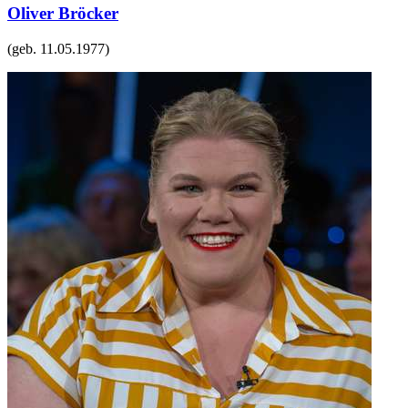
Oliver Bröcker
(geb.
11.05.1977
)