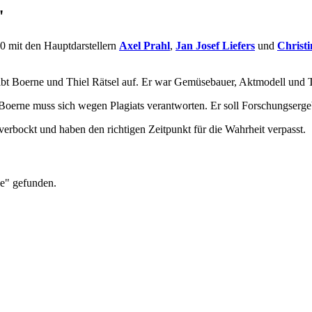
"
20 mit den Hauptdarstellern
Axel Prahl
,
Jan Josef Liefers
und
Christ
bt Boerne und Thiel Rätsel auf. Er war Gemüsebauer, Aktmodell und T
. Boerne muss sich wegen Plagiats verantworten. Er soll Forschungser
rbockt und haben den richtigen Zeitpunkt für die Wahrheit verpasst.
ve" gefunden.