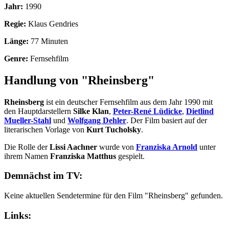
Jahr:
1990
Regie:
Klaus Gendries
Länge:
77 Minuten
Genre:
Fernsehfilm
Handlung von "Rheinsberg"
Rheinsberg
ist ein deutscher Fernsehfilm aus dem Jahr 1990 mit
den Hauptdarstellern
Silke Klan
,
Peter-René Lüdicke
,
Dietlind
Mueller-Stahl
und
Wolfgang Dehler
. Der Film basiert auf der
literarischen Vorlage von
Kurt Tucholsky
.
Die Rolle der
Lissi Aachner
wurde von
Franziska Arnold
unter
ihrem Namen
Franziska Matthus
gespielt.
Demnächst im TV:
Keine aktuellen Sendetermine für den Film "Rheinsberg" gefunden.
Links: