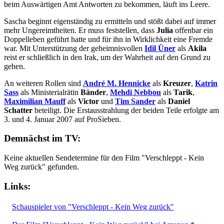
beim Auswärtigen Amt Antworten zu bekommen, läuft ins Leere.
Sascha beginnt eigenständig zu ermitteln und stößt dabei auf immer
mehr Ungereimtheiten. Er muss feststellen, dass
Julia
offenbar ein
Doppelleben geführt hatte und für ihn in Wirklichkeit eine Fremde
war. Mit Unterstützung der geheimnisvollen
Idil Üner
als
Akila
reist er schließlich in den Irak, um der Wahrheit auf den Grund zu
gehen.
An weiteren Rollen sind
André M. Hennicke
als
Kreuzer
,
Katrin
Sass
als Ministerialrätin
Bänder
,
Mehdi Nebbou
als
Tarik
,
Maximilian Mauff
als
Victor
und
Tim Sander
als
Daniel
Schatter
beteiligt. Die Erstausstrahlung der beiden Teile erfolgte am
3. und 4. Januar 2007 auf ProSieben.
Demnächst im TV:
Keine aktuellen Sendetermine für den Film "Verschleppt - Kein
Weg zurück" gefunden.
Links:
Schauspieler von "Verschleppt - Kein Weg zurück"