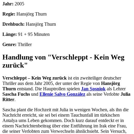
Jahr:
2005
Regie:
Hansjörg Thurn
Drehbuch:
Hansjörg Thurn
Länge:
91 + 95 Minuten
Genre:
Thriller
Handlung von "Verschleppt - Kein Weg
zurück"
Verschleppt – Kein Weg zurück
ist ein zweiteiliger deutscher
Thriller aus dem Jahr 2005, der unter der Regie von
Hansjörg
Thurn
entstand. Die Hauptrollen spielen
Jan Sosniok
als Lehrer
Sascha Fuchs
und
Ellenie Salvo González
als seine Verlobte
Julia
Ritter
.
Sascha plant die Hochzeit mit Julia in wenigen Wochen, als ihn die
Nachricht erreicht, sie sei bei einem Tauchunfall im türkischen
Antalya ums Leben gekommen. Doch kurz darauf entdeckt er in
einem Nachrichtenbeitrag über eine Entführung im Irak eine Frau,
die seiner Verlobten zum Verwechseln ähnlichsieht. Sein Versuch,