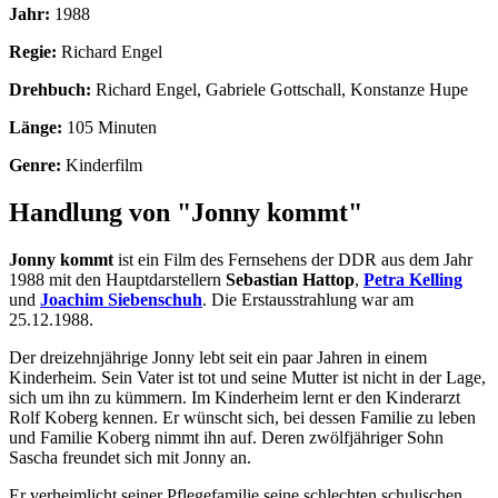
Jahr:
1988
Regie:
Richard Engel
Drehbuch:
Richard Engel, Gabriele Gottschall, Konstanze Hupe
Länge:
105 Minuten
Genre:
Kinderfilm
Handlung von "Jonny kommt"
Jonny kommt
ist ein Film des Fernsehens der DDR aus dem Jahr
1988 mit den Hauptdarstellern
Sebastian Hattop
,
Petra Kelling
und
Joachim Siebenschuh
. Die Erstausstrahlung war am
25.12.1988.
Der dreizehnjährige Jonny lebt seit ein paar Jahren in einem
Kinderheim. Sein Vater ist tot und seine Mutter ist nicht in der Lage,
sich um ihn zu kümmern. Im Kinderheim lernt er den Kinderarzt
Rolf Koberg kennen. Er wünscht sich, bei dessen Familie zu leben
und Familie Koberg nimmt ihn auf. Deren zwölfjähriger Sohn
Sascha freundet sich mit Jonny an.
Er verheimlicht seiner Pflegefamilie seine schlechten schulischen