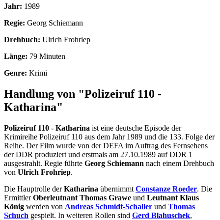
Jahr:
1989
Regie:
Georg Schiemann
Drehbuch:
Ulrich Frohriep
Länge:
79 Minuten
Genre:
Krimi
Handlung von "Polizeiruf 110 -
Katharina"
Polizeiruf 110 - Katharina
ist eine deutsche Episode der
Krimireihe Polizeiruf 110 aus dem Jahr 1989 und die 133. Folge der
Reihe. Der Film wurde von der DEFA im Auftrag des Fernsehens
der DDR produziert und erstmals am 27.10.1989 auf DDR 1
ausgestrahlt. Regie führte
Georg Schiemann
nach einem Drehbuch
von
Ulrich Frohriep
.
Die Hauptrolle der
Katharina
übernimmt
Constanze Roeder
. Die
Ermittler
Oberleutnant Thomas Grawe
und
Leutnant Klaus
König
werden von
Andreas Schmidt-Schaller
und
Thomas
Schuch
gespielt. In weiteren Rollen sind
Gerd Blahuschek
,