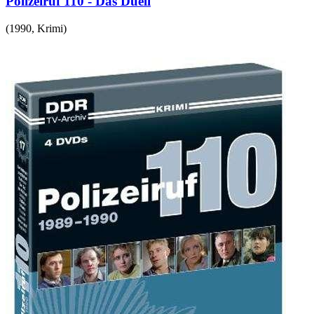
Polizeiruf 110 - Das Duell
(
1990
,
Krimi
)