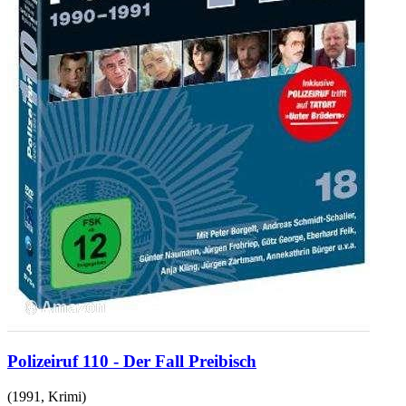
Polizeiruf 110 - Der Fall Preibisch
(
1991
,
Krimi
)