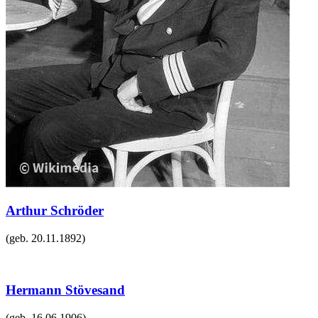
Arthur Schröder
(geb.
20.11.1892
)
Hermann Stövesand
(geb.
16.06.1906
)