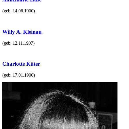
(geb.
14.06.1900
)
Willy A. Kleinau
(geb.
12.11.1907
)
Charlotte Küter
(geb.
17.01.1900
)