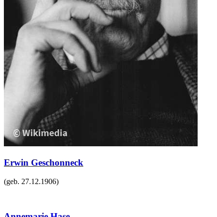
Erwin Geschonneck
(geb.
27.12.1906
)
Annemarie Hase