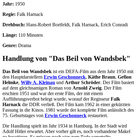
Jahr:
1950
Regie:
Falk Harnack
Drehbuch:
Hans-Robert Bortfeldt, Falk Harnack, Erich Conradi
Länge:
110 Minuten
Genre:
Drama
Handlung von "Das Beil von Wandsbek"
Das Beil von Wandsbek
ist ein DEFA-Film aus dem Jahr 1950 mit
den Hauptdarstellern
Erwin Geschonneck
,
Käthe Braun
,
Gefion
Helmke
,
Willy A. Kleinau
und
Arthur Schröder
. Der Film basiert
auf dem gleichnamigen Roman von
Arnold Zweig
. Der Film
erschien 1951 und war der erste Film, der mit einem
Aufführungsverbot belegt wurde, worauf der Regisseur
Falk
Harnack
die DDR verließ. Der Film kam 1962 in einer gekürzten
Fassung in die Kinos. 1981 wurde der komplette Film anlässlich des
75. Geburtstages von
Erwin Geschonneck
restauriert.
Die Handlung spielt im Jahr 1934 in Hamburg. In der Stadt wird
Adolf Hitler erwartet. Aber vorher gilt es, noch vorhandene Makel
zu beseitigen. Es müssen noch vier zum Tode verurteilte