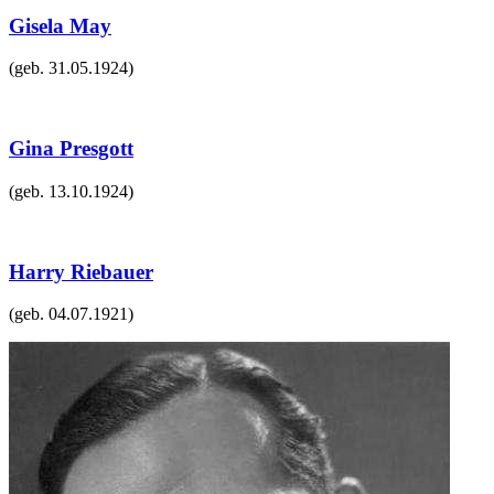
Gisela May
(geb.
31.05.1924
)
Gina Presgott
(geb.
13.10.1924
)
Harry Riebauer
(geb.
04.07.1921
)