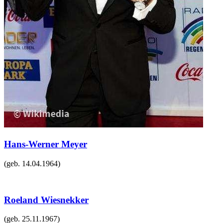
Hans-Werner Meyer
(geb.
14.04.1964
)
Roeland Wiesnekker
(geb.
25.11.1967
)