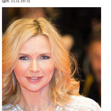
(geb.
15.11.1973
)