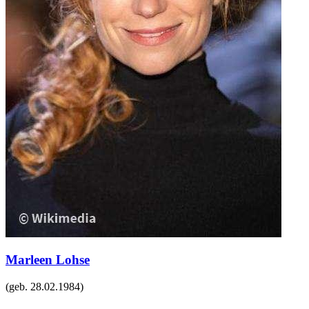
Marleen Lohse
(geb.
28.02.1984
)