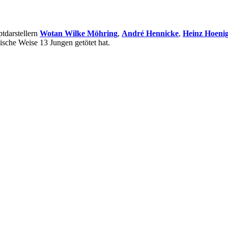
ptdarstellern
Wotan Wilke Möhring
,
André Hennicke
,
Heinz Hoeni
lische Weise 13 Jungen getötet hat.