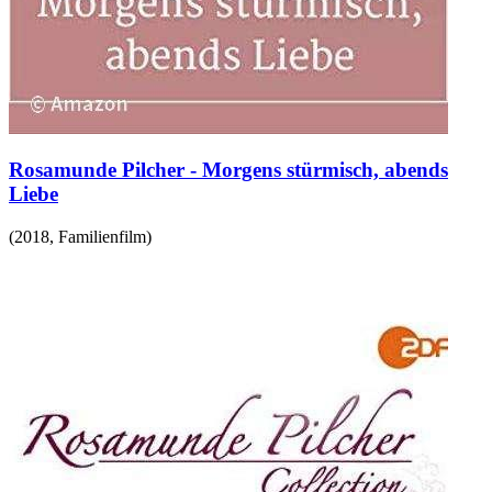
Rosamunde Pilcher - Morgens stürmisch, abends
Liebe
(
2018
,
Familienfilm
)