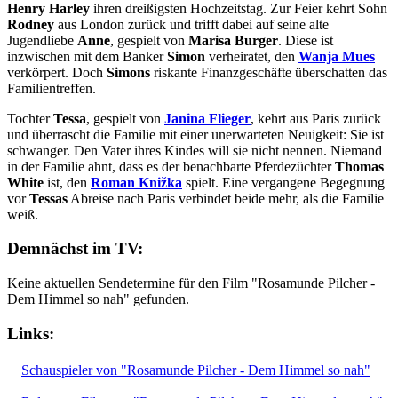
Henry Harley
ihren dreißigsten Hochzeitstag. Zur Feier kehrt Sohn
Rodney
aus London zurück und trifft dabei auf seine alte
Jugendliebe
Anne
, gespielt von
Marisa Burger
. Diese ist
inzwischen mit dem Banker
Simon
verheiratet, den
Wanja Mues
verkörpert. Doch
Simons
riskante Finanzgeschäfte überschatten das
Familientreffen.
Tochter
Tessa
, gespielt von
Janina Flieger
, kehrt aus Paris zurück
und überrascht die Familie mit einer unerwarteten Neuigkeit: Sie ist
schwanger. Den Vater ihres Kindes will sie nicht nennen. Niemand
in der Familie ahnt, dass es der benachbarte Pferdezüchter
Thomas
White
ist, den
Roman Knižka
spielt. Eine vergangene Begegnung
vor
Tessas
Abreise nach Paris verbindet beide mehr, als die Familie
weiß.
Demnächst im TV:
Keine aktuellen Sendetermine für den Film "Rosamunde Pilcher -
Dem Himmel so nah" gefunden.
Links:
Schauspieler von "Rosamunde Pilcher - Dem Himmel so nah"